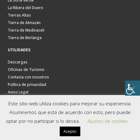
La Soria Verde
La Ribera del Duero
Tierras Altas
Tierra de Almazán
Tierra de Medinaceli
Tierra de Berlanga
UTILIDADES
Descargas
Oficinas de Turismo
Contacta con nosotros
Política de privacidad
Aviso Legal
Este sitio web utiliza cookies para mejorar su experiencia.
Asumiremos que está de acuerdo con esto, pero puede
optar por no participar si lo desea.
Ajustes de cookies
Acepto