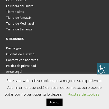
La Soria Verde
La Ribera del Duero
Tierras Altas
Tierra de Almazán
Tierra de Medinaceli
Tierra de Berlanga
UTILIDADES
Descargas
Oficinas de Turismo
Contacta con nosotros
Política de privacidad
Aviso Legal
Este sitio web utiliza cookies para mejorar su experiencia.
Asumiremos que está de acuerdo con esto, pero puede
optar por no participar si lo desea.
Ajustes de cookies
Acepto