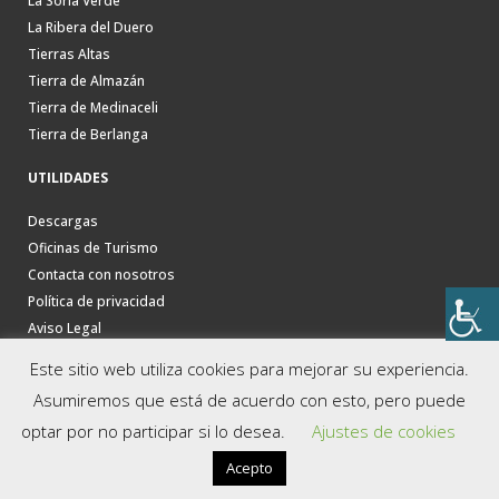
La Soria Verde
La Ribera del Duero
Tierras Altas
Tierra de Almazán
Tierra de Medinaceli
Tierra de Berlanga
UTILIDADES
Descargas
Oficinas de Turismo
Contacta con nosotros
Política de privacidad
Aviso Legal
Este sitio web utiliza cookies para mejorar su experiencia.
Asumiremos que está de acuerdo con esto, pero puede
optar por no participar si lo desea.
Ajustes de cookies
Acepto