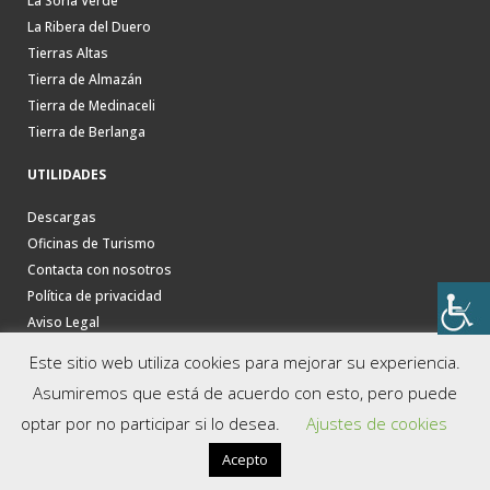
La Soria Verde
La Ribera del Duero
Tierras Altas
Tierra de Almazán
Tierra de Medinaceli
Tierra de Berlanga
UTILIDADES
Descargas
Oficinas de Turismo
Contacta con nosotros
Política de privacidad
Aviso Legal
Este sitio web utiliza cookies para mejorar su experiencia.
Asumiremos que está de acuerdo con esto, pero puede
optar por no participar si lo desea.
Ajustes de cookies
Acepto