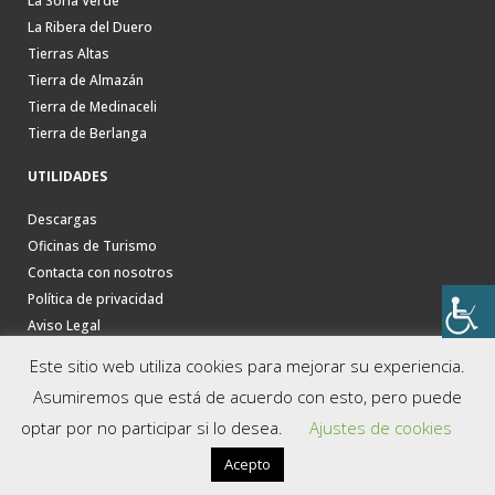
La Soria Verde
La Ribera del Duero
Tierras Altas
Tierra de Almazán
Tierra de Medinaceli
Tierra de Berlanga
UTILIDADES
Descargas
Oficinas de Turismo
Contacta con nosotros
Política de privacidad
Aviso Legal
Este sitio web utiliza cookies para mejorar su experiencia.
Asumiremos que está de acuerdo con esto, pero puede
optar por no participar si lo desea.
Ajustes de cookies
Acepto