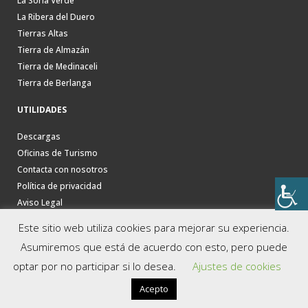
La Soria Verde
La Ribera del Duero
Tierras Altas
Tierra de Almazán
Tierra de Medinaceli
Tierra de Berlanga
UTILIDADES
Descargas
Oficinas de Turismo
Contacta con nosotros
Política de privacidad
Aviso Legal
Este sitio web utiliza cookies para mejorar su experiencia.
Asumiremos que está de acuerdo con esto, pero puede
optar por no participar si lo desea.
Ajustes de cookies
Acepto