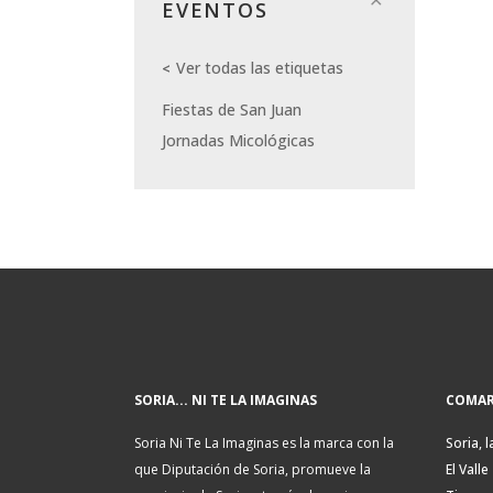
EVENTOS
Ver todas las etiquetas
Fiestas de San Juan
Jornadas Micológicas
SORIA... NI TE LA IMAGINAS
COMAR
Soria Ni Te La Imaginas es la marca con la
Soria, l
que Diputación de Soria, promueve la
El Valle