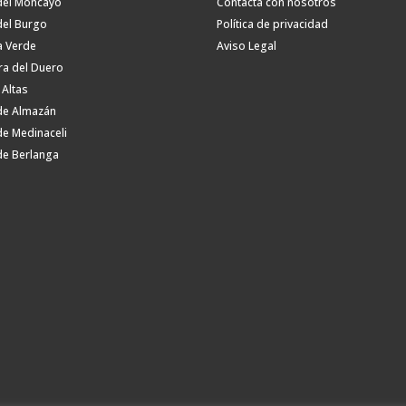
del Moncayo
Contacta con nosotros
del Burgo
Política de privacidad
a Verde
Aviso Legal
ra del Duero
 Altas
de Almazán
de Medinaceli
de Berlanga