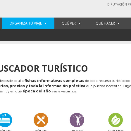
DIPUTACIÓN P
ORGANIZA TU VIAJE
QUÉ VER
QUÉ HACER
USCADOR TURÍSTICO
e desde aquí a
fichas informativas completas
de cada recurso turístico de
rios, precios y toda la información práctica
que puedas necesitar. Elig
es ir, y en qué
época del año
vas a vistarnos: