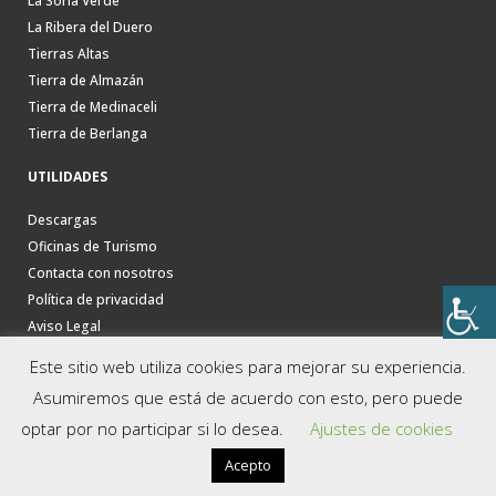
La Soria Verde
La Ribera del Duero
Tierras Altas
Tierra de Almazán
Tierra de Medinaceli
Tierra de Berlanga
UTILIDADES
Descargas
Oficinas de Turismo
Contacta con nosotros
Política de privacidad
Aviso Legal
Este sitio web utiliza cookies para mejorar su experiencia.
Asumiremos que está de acuerdo con esto, pero puede
optar por no participar si lo desea.
Ajustes de cookies
Acepto