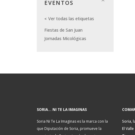
EVENTOS
Ver todas las etiquetas
Fiestas de San Juan
Jornadas Micológicas
SORIA... NI TE LA IMAGINAS
COMAR
Soria Ni Te La Imaginas es la marca con la
Soria, l
que Diputación de Soria, promueve la
El Valle