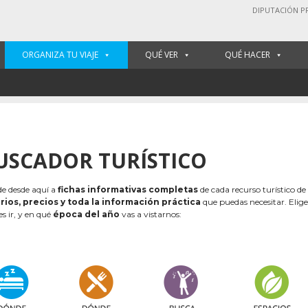
DIPUTACIÓN P
ORGANIZA TU VIAJE
QUÉ VER
QUÉ HACER
USCADOR TURÍSTICO
e desde aquí a
fichas informativas completas
de cada recurso turístico de
rios, precios y toda la información práctica
que puedas necesitar. Elig
es ir, y en qué
época del año
vas a vistarnos: