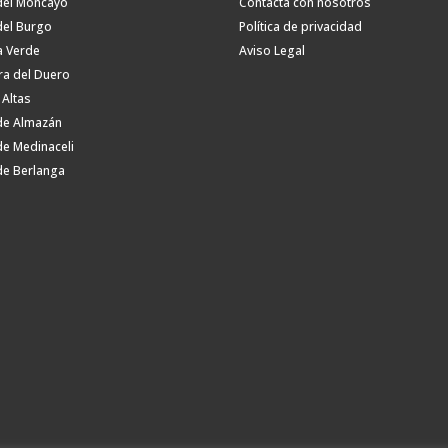
del Moncayo
Contacta con nosotros
del Burgo
Política de privacidad
a Verde
Aviso Legal
ra del Duero
 Altas
de Almazán
de Medinaceli
de Berlanga