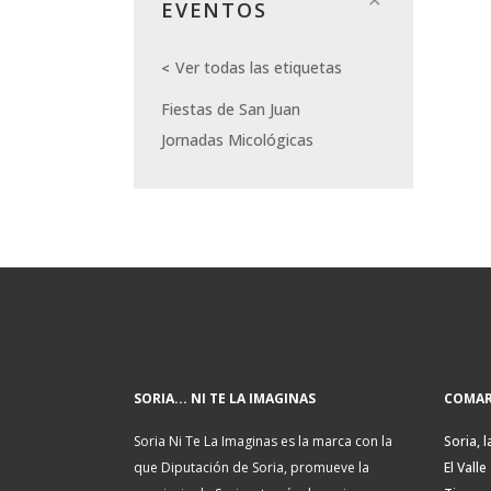
EVENTOS
Ver todas las etiquetas
Fiestas de San Juan
Jornadas Micológicas
SORIA... NI TE LA IMAGINAS
COMAR
Soria Ni Te La Imaginas es la marca con la
Soria, l
que Diputación de Soria, promueve la
El Valle