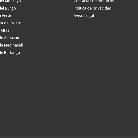
del Moncayo
Contacta con nosotros
del Burgo
Política de privacidad
a Verde
Aviso Legal
ra del Duero
 Altas
de Almazán
de Medinaceli
de Berlanga