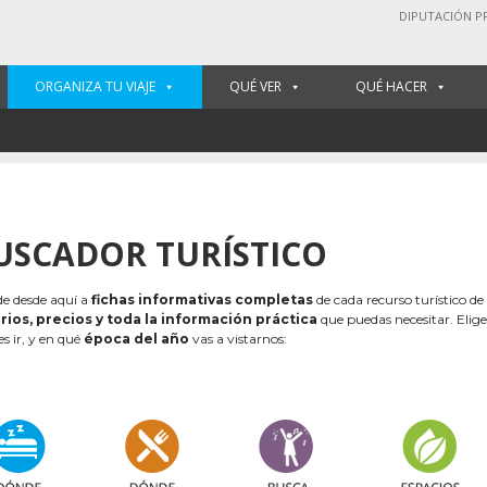
DIPUTACIÓN P
ORGANIZA TU VIAJE
QUÉ VER
QUÉ HACER
USCADOR TURÍSTICO
e desde aquí a
fichas informativas completas
de cada recurso turístico de
rios, precios y toda la información práctica
que puedas necesitar. Elig
es ir, y en qué
época del año
vas a vistarnos: