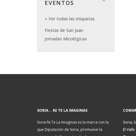
EVENTOS
Ver todas las etiquetas
Fiestas de San Juan
Jornadas Micológicas
SORIA... NI TE LA IMAGINAS
COMAR
Soria Ni Te La Imaginas es la marca con la
Soria, l
que Diputación de Soria, promueve la
El Valle