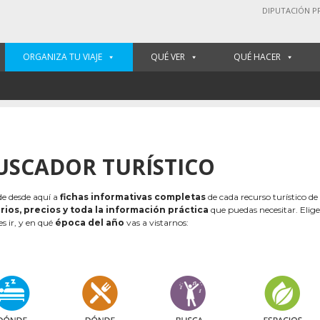
DIPUTACIÓN P
ORGANIZA TU VIAJE
QUÉ VER
QUÉ HACER
USCADOR TURÍSTICO
e desde aquí a
fichas informativas completas
de cada recurso turístico de
rios, precios y toda la información práctica
que puedas necesitar. Elig
es ir, y en qué
época del año
vas a vistarnos: