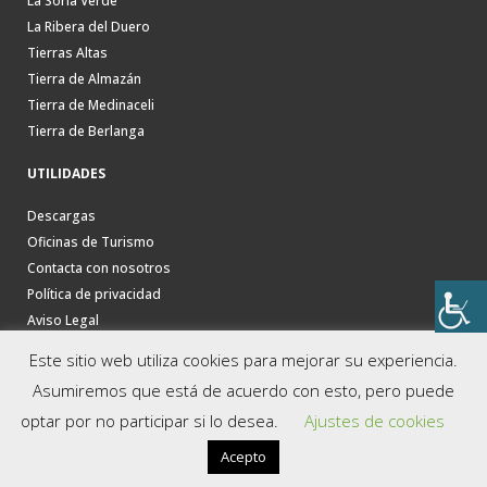
La Soria Verde
La Ribera del Duero
Tierras Altas
Tierra de Almazán
Tierra de Medinaceli
Tierra de Berlanga
UTILIDADES
Descargas
Oficinas de Turismo
Contacta con nosotros
Política de privacidad
Aviso Legal
Este sitio web utiliza cookies para mejorar su experiencia.
Asumiremos que está de acuerdo con esto, pero puede
optar por no participar si lo desea.
Ajustes de cookies
Acepto