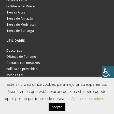
La Soria Verde
La Ribera del Duero
Tierras Altas
Tierra de Almazán
Tierra de Medinaceli
Tierra de Berlanga
UTILIDADES
Descargas
Oficinas de Turismo
Contacta con nosotros
Política de privacidad
Aviso Legal
Este sitio web utiliza cookies para mejorar su experiencia.
Asumiremos que está de acuerdo con esto, pero puede
optar por no participar si lo desea.
Ajustes de cookies
Acepto