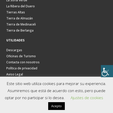
La Soria Verde
La Ribera del Duero
Tierras Altas
Tierra de Almazán
Tierra de Medinaceli
Tierra de Berlanga
UTILIDADES
Descargas
Oficinas de Turismo
Contacta con nosotros
Política de privacidad
Aviso Legal
Este sitio web utiliza cookies para mejorar su experiencia.
Asumiremos que está de acuerdo con esto, pero puede
optar por no participar si lo desea.
Ajustes de cookies
Acepto