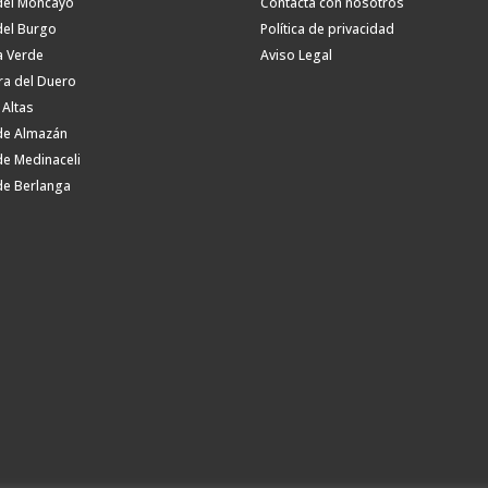
del Moncayo
Contacta con nosotros
del Burgo
Política de privacidad
a Verde
Aviso Legal
ra del Duero
 Altas
de Almazán
de Medinaceli
de Berlanga