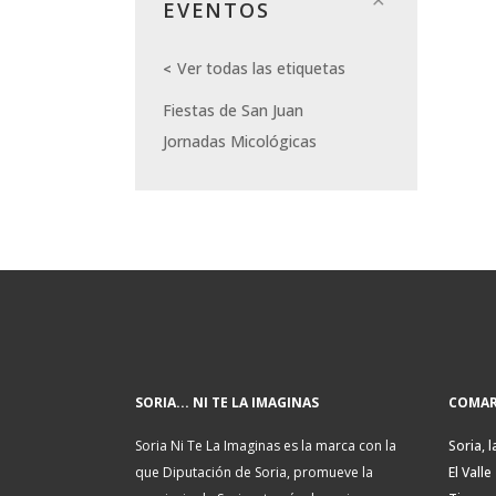
EVENTOS
Ver todas las etiquetas
Fiestas de San Juan
Jornadas Micológicas
SORIA... NI TE LA IMAGINAS
COMAR
Soria Ni Te La Imaginas es la marca con la
Soria, l
que Diputación de Soria, promueve la
El Valle