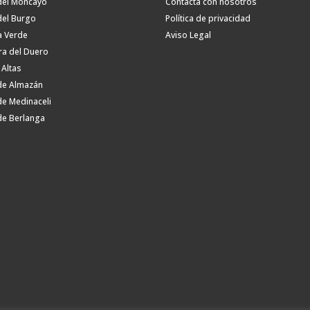
del Moncayo
Contacta con nosotros
del Burgo
Política de privacidad
a Verde
Aviso Legal
ra del Duero
 Altas
de Almazán
de Medinaceli
de Berlanga