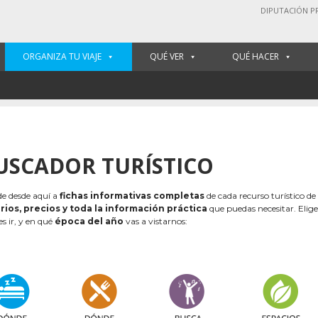
DIPUTACIÓN P
ORGANIZA TU VIAJE
QUÉ VER
QUÉ HACER
USCADOR TURÍSTICO
e desde aquí a
fichas informativas completas
de cada recurso turístico de
rios, precios y toda la información práctica
que puedas necesitar. Elig
es ir, y en qué
época del año
vas a vistarnos: