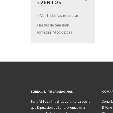
EVENTOS
Ver todas las etiquetas
Fiestas de San Juan
Jornadas Micológicas
SORIA... NI TE LA IMAGINAS
COMAR
Soria Ni Te La Imaginas es la marca con la
Soria, l
que Diputación de Soria, promueve la
El Valle