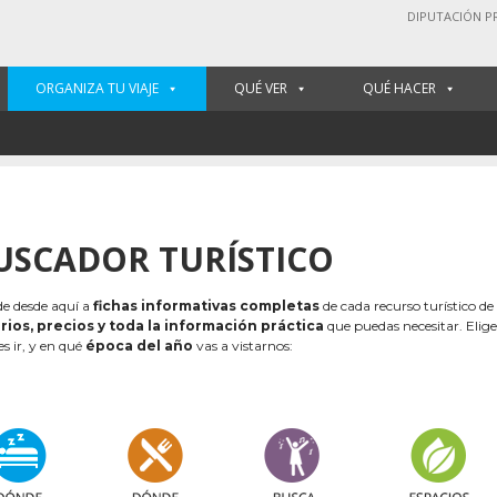
DIPUTACIÓN P
ORGANIZA TU VIAJE
QUÉ VER
QUÉ HACER
USCADOR TURÍSTICO
e desde aquí a
fichas informativas completas
de cada recurso turístico de
rios, precios y toda la información práctica
que puedas necesitar. Elig
es ir, y en qué
época del año
vas a vistarnos: