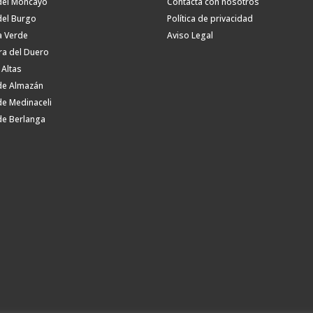
del Moncayo
Contacta con nosotros
del Burgo
Política de privacidad
a Verde
Aviso Legal
ra del Duero
 Altas
de Almazán
de Medinaceli
de Berlanga