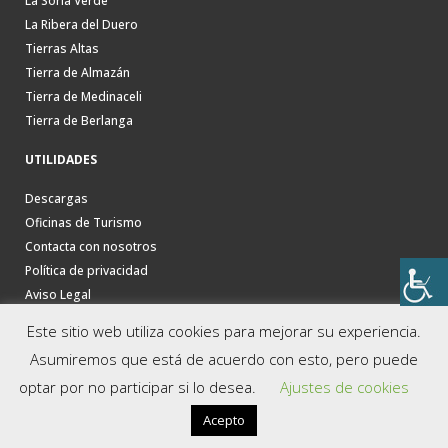
La Soria Verde
La Ribera del Duero
Tierras Altas
Tierra de Almazán
Tierra de Medinaceli
Tierra de Berlanga
UTILIDADES
Descargas
Oficinas de Turismo
Contacta con nosotros
Política de privacidad
Aviso Legal
Este sitio web utiliza cookies para mejorar su experiencia.
Asumiremos que está de acuerdo con esto, pero puede
optar por no participar si lo desea.
Ajustes de cookies
Acepto