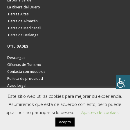
La Soria Verde
La Ribera del Duero
Tierras Altas
Tierra de Almazán
Tierra de Medinaceli
Tierra de Berlanga
UTILIDADES
Descargas
Oficinas de Turismo
Contacta con nosotros
Política de privacidad
Aviso Legal
Este sitio web utiliza cookies para mejorar su experiencia.
Asumiremos que está de acuerdo con esto, pero puede
optar por no participar si lo desea.
Ajustes de cookies
Acepto