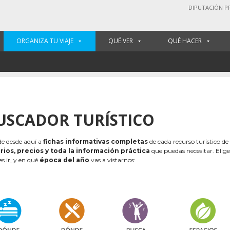
DIPUTACIÓN P
ORGANIZA TU VIAJE
QUÉ VER
QUÉ HACER
USCADOR TURÍSTICO
e desde aquí a
fichas informativas completas
de cada recurso turístico de
rios, precios y toda la información práctica
que puedas necesitar. Elig
es ir, y en qué
época del año
vas a vistarnos: