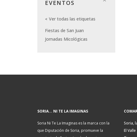
EVENTOS
Ver todas las etiquetas
Fiestas de San Juan
Jornadas Micológicas
SORIA... NI TE LA IMAGINAS
COMAR
Soria Ni Te La Imaginas es la marca con la
Soria, l
que Diputación de Soria, promueve la
El Valle