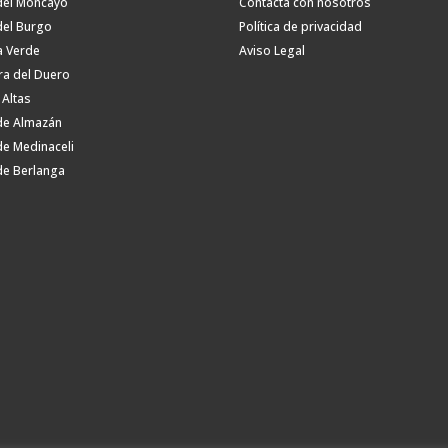
del Moncayo
Contacta con nosotros
del Burgo
Política de privacidad
a Verde
Aviso Legal
ra del Duero
 Altas
de Almazán
de Medinaceli
de Berlanga