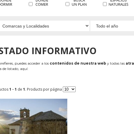
ISTADO INFORMATIVO
 prefieres, puedes acceder a los
contenidos de nuestra web
y todas las
atra
 de listado, aquí:
uctos
1 - 1
de
1
. Products por página