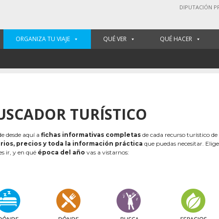
DIPUTACIÓN P
ORGANIZA TU VIAJE
QUÉ VER
QUÉ HACER
USCADOR TURÍSTICO
e desde aquí a
fichas informativas completas
de cada recurso turístico de
rios, precios y toda la información práctica
que puedas necesitar. Elig
es ir, y en qué
época del año
vas a vistarnos: