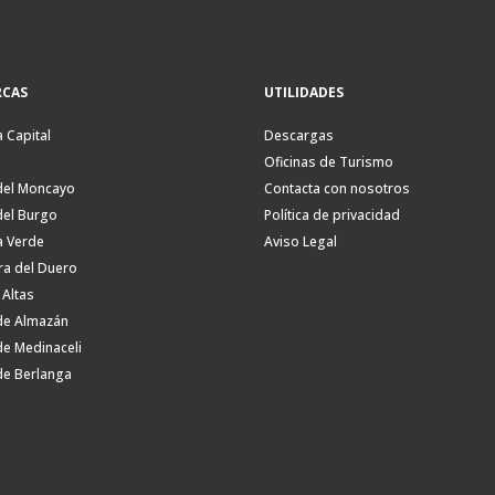
CAS
UTILIDADES
a Capital
Descargas
Oficinas de Turismo
del Moncayo
Contacta con nosotros
del Burgo
Política de privacidad
a Verde
Aviso Legal
ra del Duero
 Altas
de Almazán
de Medinaceli
de Berlanga