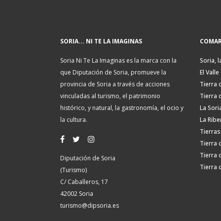
SORIA... NI TE LA IMAGINAS
COMAR
Soria Ni Te La Imaginas es la marca con la
Soria, l
que Diputación de Soria, promueve la
El Valle
provincia de Soria a través de acciones
Tierra 
vinculadas al turismo, el patrimonio
Tierra 
histórico, y natural, la gastronomía, el ocio y
La Sori
la cultura.
La Ribe
Tierras
Tierra 
Tierra 
Diputación de Soria
Tierra 
(Turismo)
C/ Caballeros, 17
42002 Soria
turismo@dipsoria.es