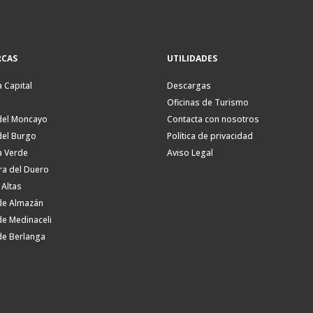
CAS
UTILIDADES
a Capital
Descargas
Oficinas de Turismo
del Moncayo
Contacta con nosotros
del Burgo
Política de privacidad
a Verde
Aviso Legal
ra del Duero
 Altas
de Almazán
de Medinaceli
de Berlanga