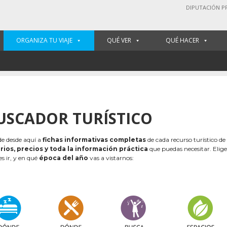
DIPUTACIÓN P
ORGANIZA TU VIAJE
QUÉ VER
QUÉ HACER
USCADOR TURÍSTICO
e desde aquí a
fichas informativas completas
de cada recurso turístico de
rios, precios y toda la información práctica
que puedas necesitar. Elig
es ir, y en qué
época del año
vas a vistarnos: