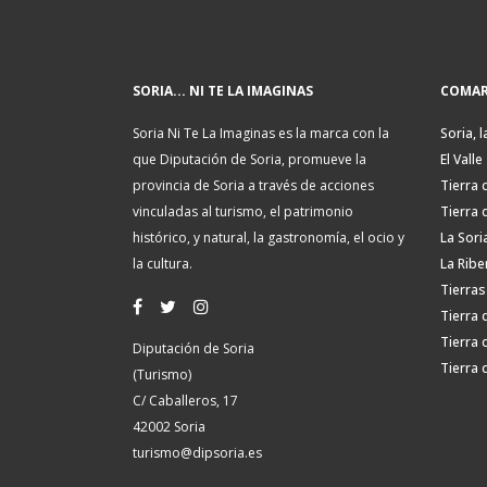
SORIA... NI TE LA IMAGINAS
COMAR
Soria Ni Te La Imaginas es la marca con la
Soria, l
que Diputación de Soria, promueve la
El Valle
provincia de Soria a través de acciones
Tierra 
vinculadas al turismo, el patrimonio
Tierra 
histórico, y natural, la gastronomía, el ocio y
La Sori
la cultura.
La Ribe
Tierras
Tierra 
Tierra 
Diputación de Soria
Tierra 
(Turismo)
C/ Caballeros, 17
42002 Soria
turismo@dipsoria.es