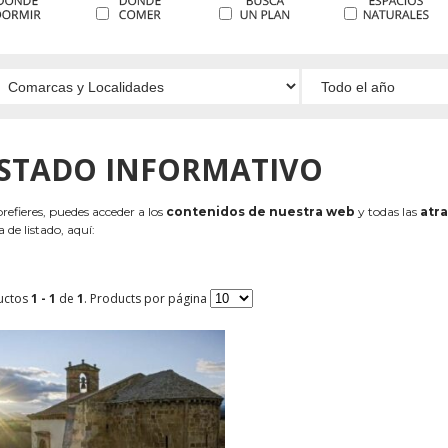
ISTADO INFORMATIVO
 prefieres, puedes acceder a los
contenidos de nuestra web
y todas las
atra
 de listado, aquí:
uctos
1 - 1
de
1
. Products por página