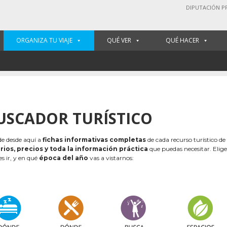
DIPUTACIÓN P
ORGANIZA TU VIAJE
QUÉ VER
QUÉ HACER
USCADOR TURÍSTICO
e desde aquí a
fichas informativas completas
de cada recurso turístico de
rios, precios y toda la información práctica
que puedas necesitar. Elig
es ir, y en qué
época del año
vas a vistarnos: