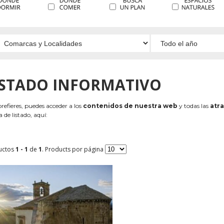
ISTADO INFORMATIVO
 prefieres, puedes acceder a los
contenidos de nuestra web
y todas las
atra
 de listado, aquí:
uctos
1 - 1
de
1
. Products por página