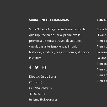
SORIA... NI TE LA IMAGINAS
COMAR
Soria Ni Te La Imaginas es la marca con la
Soria, l
que Diputación de Soria, promueve la
El Valle
provincia de Soria a través de acciones
Tierra 
vinculadas al turismo, el patrimonio
Tierra 
histórico, y natural, la gastronomía, el ocio y
La Sori
la cultura.
La Ribe
Tierras
Tierra 
Tierra 
Diputación de Soria
Tierra 
(Turismo)
C/ Caballeros, 17
42002 Soria
turismo@dipsoria.es