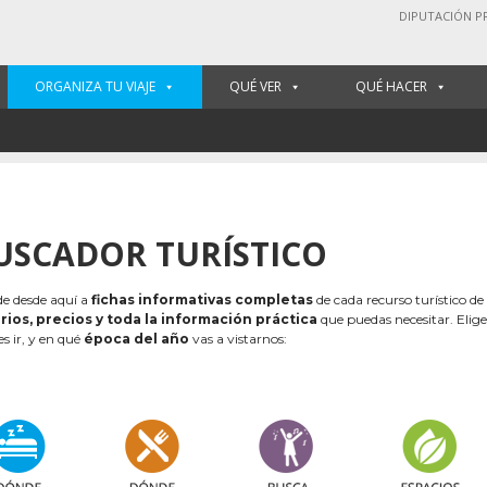
DIPUTACIÓN P
ORGANIZA TU VIAJE
QUÉ VER
QUÉ HACER
USCADOR TURÍSTICO
e desde aquí a
fichas informativas completas
de cada recurso turístico de
rios, precios y toda la información práctica
que puedas necesitar. Elig
es ir, y en qué
época del año
vas a vistarnos: