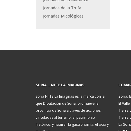
Jornadas de la Trufa
Jornadas Micológicas
SORIA... NI TE LA IMAGINAS
COMAR
Soria Ni Te La Imaginas es la marca con la
Soria, l
que Diputación de Soria, promueve la
El Valle
provincia de Soria a través de acciones
Tierra 
vinculadas al turismo, el patrimonio
Tierra 
histórico, y natural, la gastronomía, el ocio y
La Sori