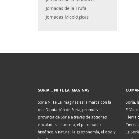
Jornadas de la Trufa
Jornadas Micológicas
SORIA... NI TE LA IMAGINAS
COMAR
Soria Ni Te La Imaginas es la marca con la
Soria, l
que Diputación de Soria, promueve la
El Valle
provincia de Soria a través de acciones
Tierra 
vinculadas al turismo, el patrimonio
Tierra 
histórico, y natural, la gastronomía, el ocio y
La Sori