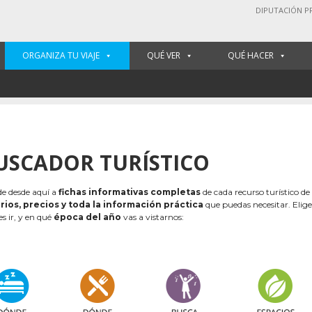
DIPUTACIÓN P
ORGANIZA TU VIAJE
QUÉ VER
QUÉ HACER
USCADOR TURÍSTICO
e desde aquí a
fichas informativas completas
de cada recurso turístico de
rios, precios y toda la información práctica
que puedas necesitar. Elig
es ir, y en qué
época del año
vas a vistarnos: