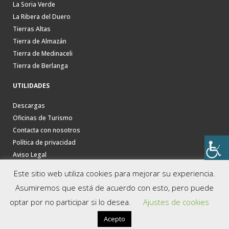
La Soria Verde
La Ribera del Duero
Tierras Altas
Tierra de Almazán
Tierra de Medinaceli
Tierra de Berlanga
UTILIDADES
Descargas
Oficinas de Turismo
Contacta con nosotros
Política de privacidad
Aviso Legal
Este sitio web utiliza cookies para mejorar su experiencia.
Asumiremos que está de acuerdo con esto, pero puede
optar por no participar si lo desea.
Ajustes de cookies
Acepto