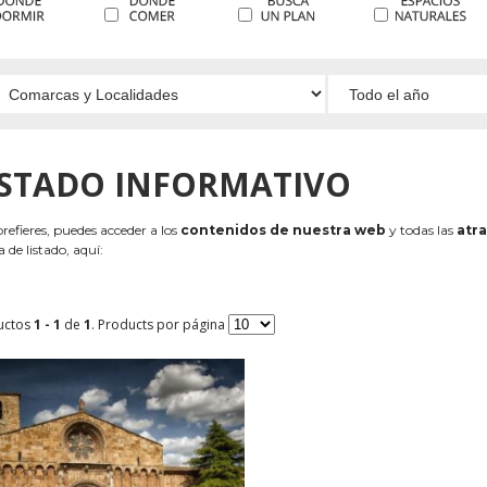
ISTADO INFORMATIVO
 prefieres, puedes acceder a los
contenidos de nuestra web
y todas las
atra
 de listado, aquí:
uctos
1 - 1
de
1
. Products por página