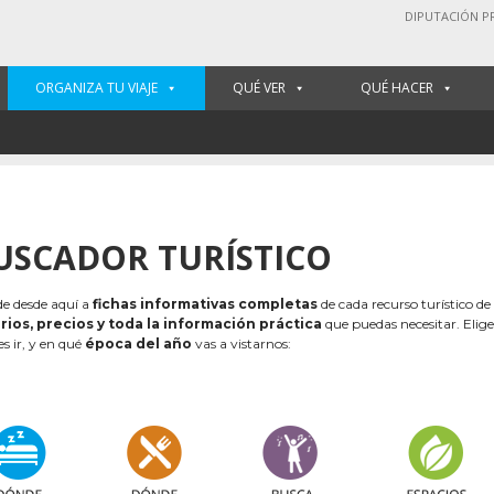
DIPUTACIÓN P
ORGANIZA TU VIAJE
QUÉ VER
QUÉ HACER
USCADOR TURÍSTICO
e desde aquí a
fichas informativas completas
de cada recurso turístico de
rios, precios y toda la información práctica
que puedas necesitar. Elig
es ir, y en qué
época del año
vas a vistarnos: