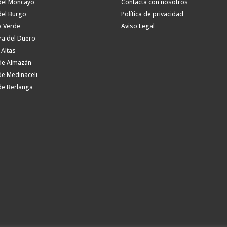
del Moncayo
Contacta con nosotros
del Burgo
Política de privacidad
a Verde
Aviso Legal
ra del Duero
 Altas
de Almazán
de Medinaceli
de Berlanga