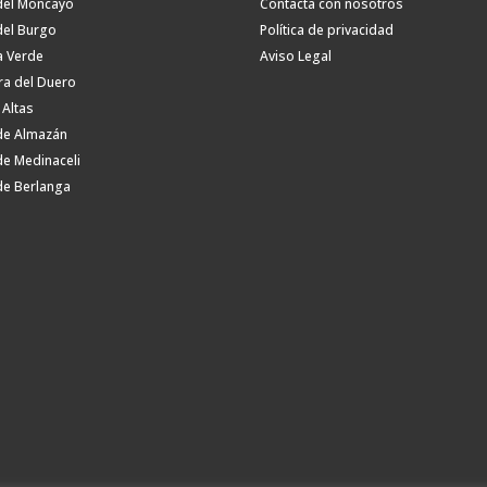
del Moncayo
Contacta con nosotros
del Burgo
Política de privacidad
a Verde
Aviso Legal
ra del Duero
 Altas
de Almazán
de Medinaceli
de Berlanga