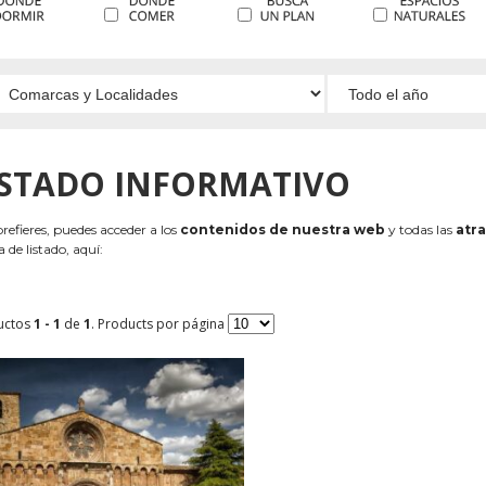
ISTADO INFORMATIVO
 prefieres, puedes acceder a los
contenidos de nuestra web
y todas las
atra
 de listado, aquí:
uctos
1 - 1
de
1
. Products por página