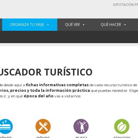
DIPUTACIÓN P
ORGANIZA TU VIAJE
QUÉ VER
QUÉ HACER
USCADOR TURÍSTICO
e desde aquí a
fichas informativas completas
de cada recurso turístico de
rios, precios y toda la información práctica
que puedas necesitar. Elig
es ir, y en qué
época del año
vas a vistarnos: