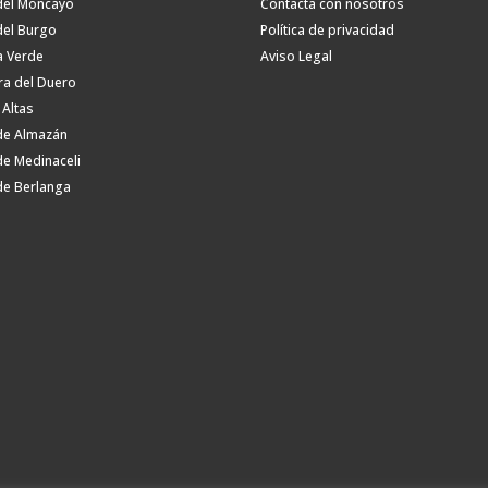
del Moncayo
Contacta con nosotros
del Burgo
Política de privacidad
a Verde
Aviso Legal
ra del Duero
 Altas
de Almazán
de Medinaceli
de Berlanga