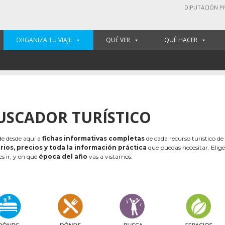
DIPUTACIÓN P
ORGANIZA TU VIAJE
QUÉ VER
QUÉ HACER
USCADOR TURÍSTICO
e desde aquí a
fichas informativas completas
de cada recurso turístico de
rios, precios y toda la información práctica
que puedas necesitar. Elig
es ir, y en qué
época del año
vas a vistarnos: