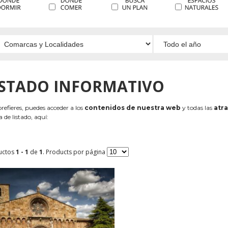
ISTADO INFORMATIVO
 prefieres, puedes acceder a los
contenidos de nuestra web
y todas las
atra
 de listado, aquí:
uctos
1 - 1
de
1
. Products por página