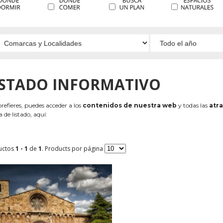
ISTADO INFORMATIVO
 prefieres, puedes acceder a los
contenidos de nuestra web
y todas las
atra
 de listado, aquí:
uctos
1 - 1
de
1
. Products por página