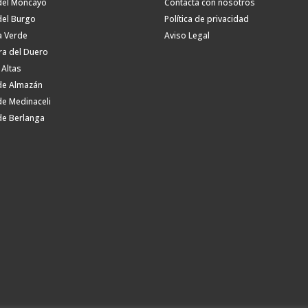
del Moncayo
Contacta con nosotros
del Burgo
Política de privacidad
a Verde
Aviso Legal
ra del Duero
 Altas
de Almazán
de Medinaceli
de Berlanga