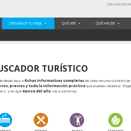
DIPUTACIÓN P
ORGANIZA TU VIAJE
QUÉ VER
QUÉ HACER
USCADOR TURÍSTICO
e desde aquí a
fichas informativas completas
de cada recurso turístico de
rios, precios y toda la información práctica
que puedas necesitar. Elig
es ir, y en qué
época del año
vas a vistarnos: