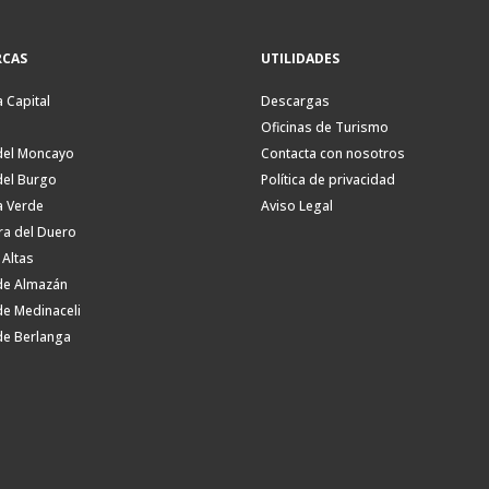
CAS
UTILIDADES
a Capital
Descargas
Oficinas de Turismo
del Moncayo
Contacta con nosotros
del Burgo
Política de privacidad
a Verde
Aviso Legal
ra del Duero
 Altas
de Almazán
de Medinaceli
de Berlanga