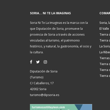
SORIA... NI TE LA IMAGINAS
COMAR
Soria Ni Te La Imaginas es la marca con la
Soria, l
que Diputación de Soria, promueve la
El Valle
provincia de Soria a través de acciones
Tierra 
vinculadas al turismo, el patrimonio
Tierra 
histórico, y natural, la gastronomía, el ocio y
La Sori
la cultura.
La Ribe
Tierras
Tierra 
Tierra 
Diputación de Soria
Tierra 
(Turismo)
C/ Caballeros, 17
42002 Soria
turismo@dipsoria.es